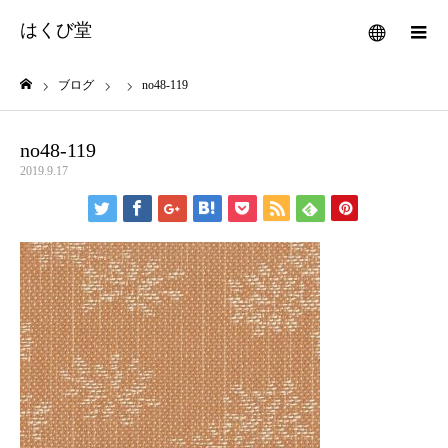
はくび堂
メニュー
ブログ
no48-119
ホーム
no48-119
2019.9.17