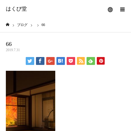
はくび堂
メニュー
ブログ
66
ホーム
66
2019.7.31