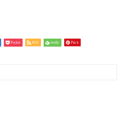
Pocket
RSS
feedly
Pin it