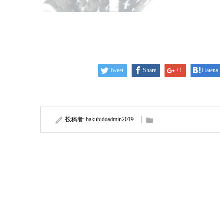
Tweet
Share
+1
Hatena
投稿者:
hakubidoadmin2019