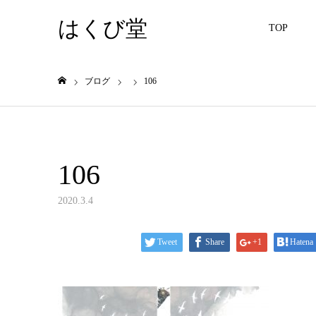
はくび堂
TOP
ブログ
106
ホーム
106
2020.3.4
Tweet
Share
+1
Hatena