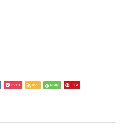
Pocket
RSS
feedly
Pin it