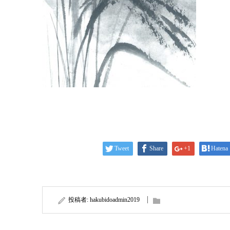
Tweet
Share
+1
Hatena
投稿者:
hakubidoadmin2019